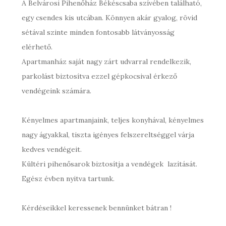
A Belvárosi Pihenőház Békéscsaba szívében található,
egy csendes kis utcában. Könnyen akár gyalog, rövid
sétával szinte minden fontosabb látványosság
elérhető.
Apartmanház saját nagy zárt udvarral rendelkezik,
parkolást biztosítva ezzel gépkocsival érkező
vendégeink számára.
Kényelmes apartmanjaink, teljes konyhával, kényelmes
nagy ágyakkal, tiszta igényes felszereltséggel várja
kedves vendégeit.
Kültéri pihenősarok biztosítja a vendégek lazítását.
Egész évben nyitva tartunk.
Kérdéseikkel keressenek bennünket bátran !