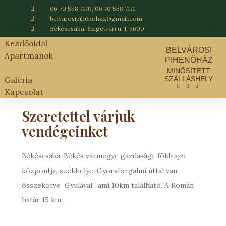
06 70 558 7170, 06 70 558 7171
belvarosipihenohaz@gmail.com
Békéscsaba, Szigetvári u. 1, 5600
Kezdőoldal
BELVÁROSI
Apartmanok
PIHENŐHÁZ
Rólunk
MINŐSÍTETT
SZÁLLÁSHELY
Galéria
Kapcsolat
Szeretettel várjuk
vendégeinket
Békéscsaba, Békés vármegye gazdasági-földrajzi
központja, székhelye. Gyorsforgalmi úttal van
összekötve Gyulával , ami 10km található. A Román
határ 15 km .